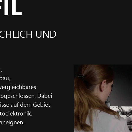
IL
ACHLICH UND
,
bau,
vergleichbares
abgeschlossen. Dabei
nisse auf dem Gebiet
ptoelektronik,
 aneignen.