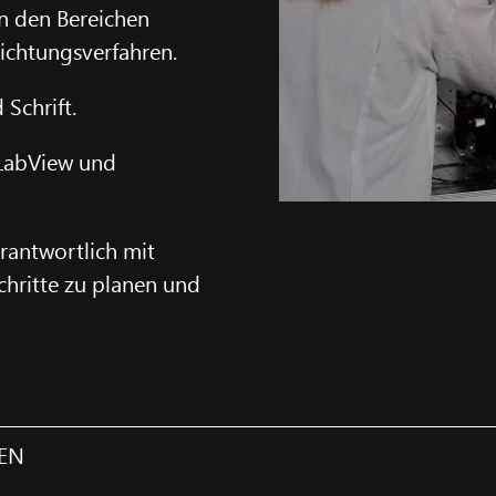
in den Bereichen
ichtungsverfahren.
 Schrift.
 LabView und
erantwortlich mit
chritte zu planen und
UEN