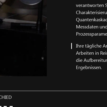
verantworten S
Charakterisie
Quantenkaskade
Messdaten und 
Prozessparamet
Ihre tägliche A
Arbeiten in R
die Aufbereitu
Ergebnissen.
CHIED