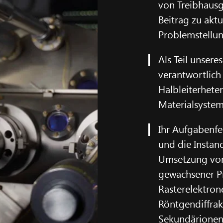
von Treibhausg
Beitrag zu aktu
Problemstellu
Als Teil unsere
verantwortlich
Halbleiterhete
Materialsystem
Ihr Aufgabenfe
und die Insta
Umsetzung von
gewachsener P
Rasterelektro
Röntgendiffrak
Sekundärionen